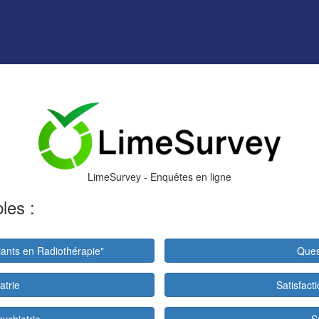
LimeSurvey - Enquêtes en ligne
les :
iants en Radiothérapie"
Ques
atrie
Satisfact