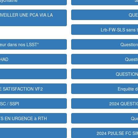
sychiatrie
S
VEILLER UNE PCA VIA LA
QUE
Lrb-FW-SLS sans t
meur dans nos LSST"
Question
n HAD
Questi
QUESTION
E SATISFACTION VF2
Enquête d
USC / SSPI
2024 QUESTI
TS EN URGENCE à RTH
Que
2024 P2ULSE FC S